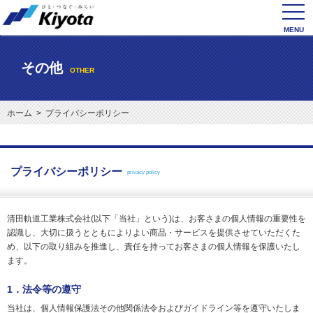
toggl
navig
その他
OTHER
ホーム
> プライバシーポリシー
プライバシーポリシー
privacy policy
清田軌道工業株式会社(以下「当社」という)は、お客さまの個人情報の重要性を
認識し、大切に扱うとともによりよい商品・サービスを提供させていただくた
め、以下の取り組みを推進し、責任を持ってお客さまの個人情報を保護いたし
ます。
1．法令等の遵守
当社は、個人情報保護法その他関係法令およびガイドライン等を遵守いたしま